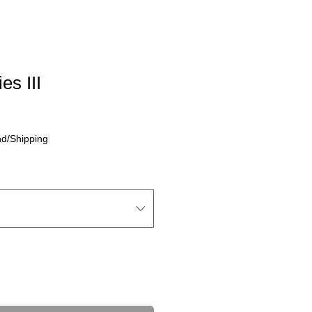
es III
nd/Shipping