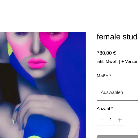
female studi
Preis
780,00 €
inkl. MwSt.
|
+ Versa
Maße
*
Auswählen
Anzahl
*